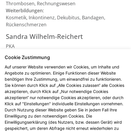
Thrombosen, Rechnungswesen
Weiterbildungen:
Kosmetik, Inkontinenz, Dekubitus, Bandagen,
Rückenschmerzen
Sandra Wilhelm-Reichert
PKA
Spezialgebiete:
Cookie Zustimmung
Warenwirtschaft, Bestellwesen, Kosmetik
Auf unserer Website verwenden wir Cookies, um Inhalte und
Ulrike Klein
Angebote zu optimieren. Einige Funktionen dieser Website
benötigen Ihre Zustimmung, um einwandfrei zu funktionieren.
PKA
Sie können durch Klick auf „Alle Cookies zulassen“ alle Cookies
Spezialgebiete:
akzeptieren, durch Klick auf „Nur notwendige Cookies
Warenwirtschaft, Bestellwesen, Botendienste,
akzeptieren“ nur notwendige Cookies akzeptieren, oder durch
Dentalhygiene
Klick auf "Einstellungen" individuelle Einstellungen vornehmen.
Durch Nutzung dieser Website geben Sie in jedem Fall Ihre
Annette Elfen-Reckert
Einwilligung zu den notwendigen Cookies. Die
Einwilligungserklärung (des Nutzers, bzw. dessen Gerät) wird
PKA
gespeichert, um deren Abfrage nicht erneut wiederholen zu