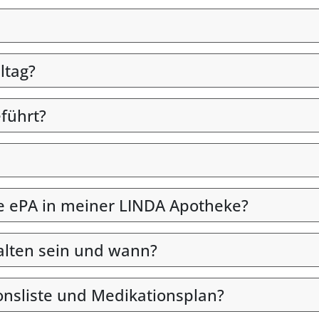
ltag?
eführt?
die ePA in meiner LINDA Apotheke?
alten sein und wann?
onsliste und Medikationsplan?