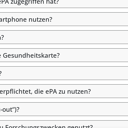
PA zugegriffen hat?
martphone nutzen?
n?
e Gesundheitskarte?
?
verpflichtet, die ePA zu nutzen?
-out“)?
u Forschungszwecken genutzt?